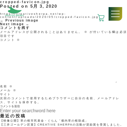
cropped-favicon.jpg
Posted on
5月 3, 2020
https://creativesherpa.net/wp-
content/uploads/2020/05/cropped-favicon.jpg
← Previous image
Next image →
コメントを残す
メールアドレスが公開されることはありません。
※
が付いている欄は必
項目です
コメント
※
名前
※
メール
※
サイト
次回のコメントで使用するためブラウザーに自分の名前、メールアドレ
ス、サイトを保存する。
最近の投稿
【映像公開】草の根市民基金・ぐらん「都内草の根助成」
【三井ゴールデン匠賞】CREATIVE SHERPAの活動が奨励賞を受賞しました。