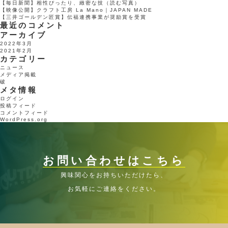
【毎日新聞】相性ぴったり、緻密な技（読む写真）
【映像公開】クラフト工房 La Mano｜JAPAN MADE
【三井ゴールデン匠賞】伝福連携事業が奨励賞を受賞
最近のコメント
アーカイブ
2022年3月
2021年2月
カテゴリー
ニュース
メディア掲載
破
メタ情報
ログイン
投稿フィード
コメントフィード
WordPress.org
お問い合わせはこちら
興味関心をお持ちいただけたら、
お気軽にご連絡をください。