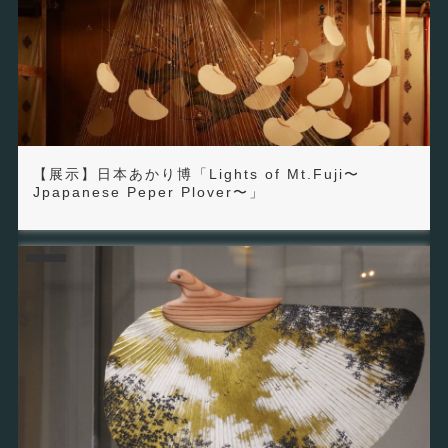
【展示】日本あかり博「Lights of Mt.Fuji〜
Jpapanese Peper Plover〜」