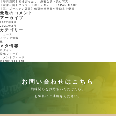
【毎日新聞】相性ぴったり、緻密な技（読む写真）
【映像公開】クラフト工房 La Mano｜JAPAN MADE
【三井ゴールデン匠賞】伝福連携事業が奨励賞を受賞
最近のコメント
アーカイブ
2022年3月
2021年2月
カテゴリー
ニュース
メディア掲載
破
メタ情報
ログイン
投稿フィード
コメントフィード
WordPress.org
お問い合わせはこちら
興味関心をお持ちいただけたら、
お気軽にご連絡をください。