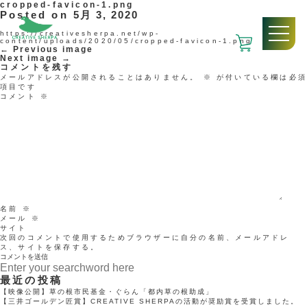
cropped-favicon-1.png
Posted on
5月 3, 2020
https://creativesherpa.net/wp-
content/uploads/2020/05/cropped-favicon-1.png
← Previous image
Next image →
コメントを残す
メールアドレスが公開されることはありません。
※
が付いている欄は必
項目です
コメント
※
名前
※
メール
※
サイト
次回のコメントで使用するためブラウザーに自分の名前、メールアドレ
ス、サイトを保存する。
最近の投稿
【映像公開】草の根市民基金・ぐらん「都内草の根助成」
【三井ゴールデン匠賞】CREATIVE SHERPAの活動が奨励賞を受賞しました。