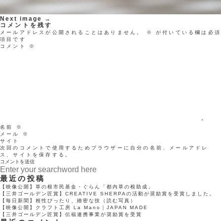
Next image →
コメントを残す
メールアドレスが公開されることはありません。
※
が付いている欄は必
項目です
コメント
※
名前
※
メール
※
サイト
次回のコメントで使用するためブラウザーに自分の名前、メールアドレ
ス、サイトを保存する。
最近の投稿
【映像公開】草の根市民基金・ぐらん「都内草の根助成」
【三井ゴールデン匠賞】CREATIVE SHERPAの活動が奨励賞を受賞しました。
【毎日新聞】相性ぴったり、緻密な技（読む写真）
【映像公開】クラフト工房 La Mano｜JAPAN MADE
【三井ゴールデン匠賞】伝福連携事業が奨励賞を受賞