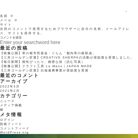
名前
※
メール
※
サイト
次回のコメントで使用するためブラウザーに自分の名前、メールアドレ
ス、サイトを保存する。
最近の投稿
【映像公開】草の根市民基金・ぐらん「都内草の根助成」
【三井ゴールデン匠賞】CREATIVE SHERPAの活動が奨励賞を受賞しました。
【毎日新聞】相性ぴったり、緻密な技（読む写真）
【映像公開】クラフト工房 La Mano｜JAPAN MADE
【三井ゴールデン匠賞】伝福連携事業が奨励賞を受賞
最近のコメント
アーカイブ
2022年3月
2021年2月
カテゴリー
ニュース
メディア掲載
破
メタ情報
ログイン
投稿フィード
コメントフィード
WordPress.org